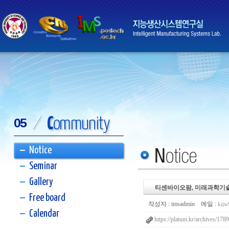
C
ommunity
05
/
Notice
Seminar
Gallery
티센바이오팜, 미래과학기술
Free board
작성자 :
imsadmin
메일 :
kij
Calendar
https://platum.kr/archives/178