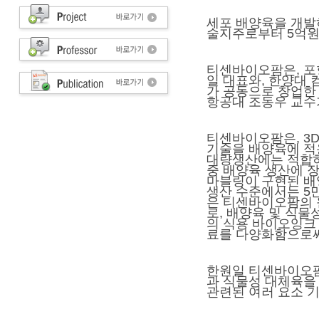
세포 배양육을 개
술지주로부터 5억원
티센바이오팜은, 포
일 대표와, 한양대 
가 공동으로 창업한
항공대 조동우 교수
티센바이오팜은, 3
기술을 배양육에 적
대량생산에는 적합하
중 배양육 생산에 
마블링이 구현된 배
생산 수준에서는 5만
은 티센바이오팜의 
로, 배양육 및 식물
의 식용 바이오잉크
료를 다양화함으로써
한원일 티센바이오팜
과 식물성 대체육을
관련된 여러 요소 기