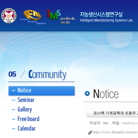
C
ommunity
05
/
Notice
Seminar
Gallery
포스텍 기계공학과 조동우 
Free board
작성자 :
ims
메일 :
ims@ims.
Calendar
https://www.kbmaeil.com/new