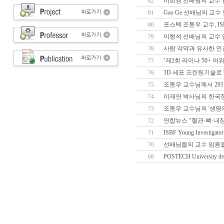
이희경 선배님의 교수 
82
Gao Ge 선배님의 교
81
포스텍 조동우 교수, I
80
이형석 선배님의 교수 
79
사람 각막과 유사한 인공
78
‘제2회 라이나 50+ 
77
3D 세포 프린팅기술로 
76
조동우 교수님께서 201
75
이재연 박사님의 한국정
74
조동우 교수님의 '생명
73
연합뉴스 "혈관·뼈·내
72
ISBF Young Investi
71
선배님들의 교수 임용
70
POSTECH University deve
69