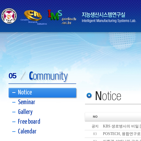
C
ommunity
05
/
Notice
Seminar
Gallery
Free board
KBS 생로병사의 비밀 [
공지
Calendar
POSTECH, 융합연구
83